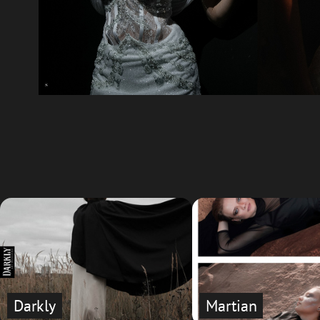
Darkly
Martian